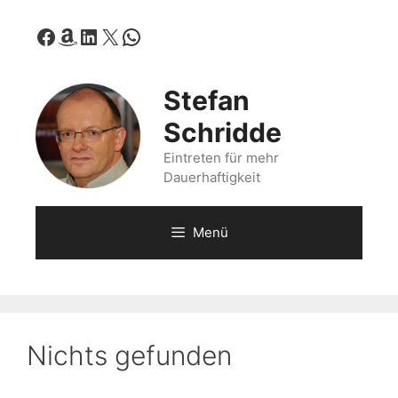
Zum
Facebook
Amazon
LinkedIn
X
WhatsApp
Inhalt
springen
Stefan
Schridde
Eintreten für mehr
Dauerhaftigkeit
Menü
Nichts gefunden