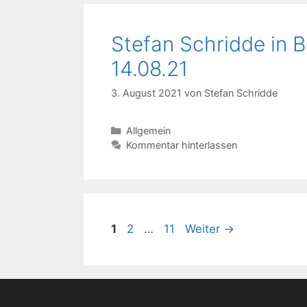
Stefan Schridde in 
14.08.21
3. August 2021
von
Stefan Schridde
Kategorien
Allgemein
Kommentar hinterlassen
Seite
Seite
Seite
1
2
…
11
Weiter
→