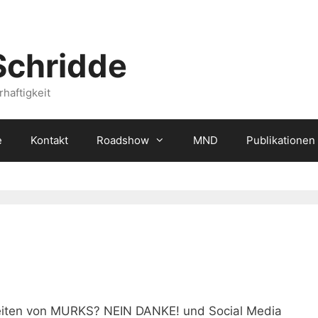
Schridde
haftigkeit
e
Kontakt
Roadshow
MND
Publikationen
seiten von MURKS? NEIN DANKE! und Social Media