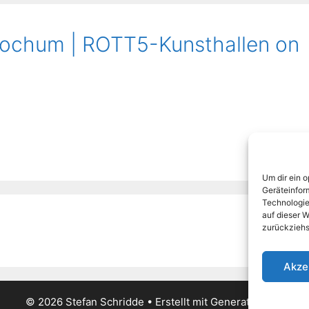
Bochum | ROTT5-Kunsthallen on
Um dir ein 
Geräteinfor
Technologie
auf dieser W
zurückziehs
Akze
© 2026 Stefan Schridde
• Erstellt mit
GeneratePress