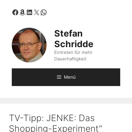
Zum
Facebook
Amazon
LinkedIn
X
WhatsApp
Inhalt
springen
Stefan
Schridde
Eintreten für mehr
Dauerhaftigkeit
Menü
TV-Tipp: JENKE: Das
Shopping-Experiment”