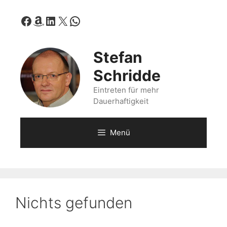
Zum
Facebook
Amazon
LinkedIn
X
WhatsApp
Inhalt
springen
Stefan
Schridde
Eintreten für mehr
Dauerhaftigkeit
Menü
Nichts gefunden