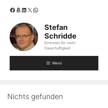
Zum
Facebook
Amazon
LinkedIn
X
WhatsApp
Inhalt
springen
Stefan
Schridde
Eintreten für mehr
Dauerhaftigkeit
Menü
Nichts gefunden