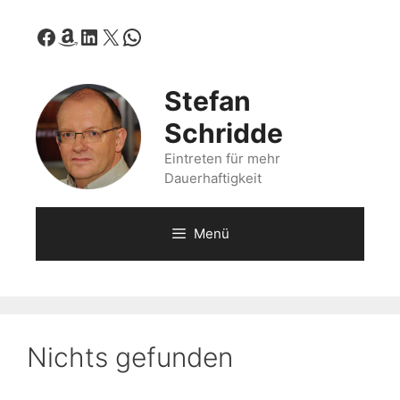
Zum
Facebook
Amazon
LinkedIn
X
WhatsApp
Inhalt
springen
Stefan
Schridde
Eintreten für mehr
Dauerhaftigkeit
Menü
Nichts gefunden