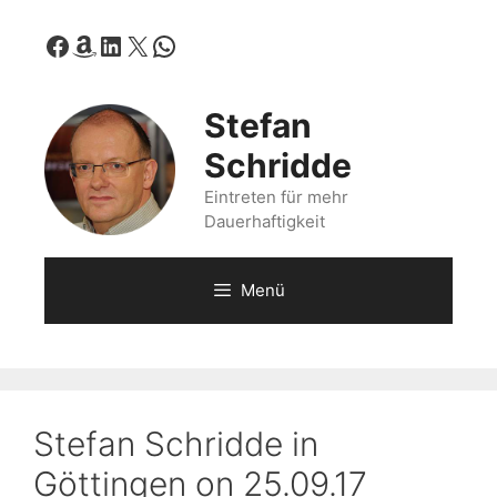
Zum
Facebook
Amazon
LinkedIn
X
WhatsApp
Inhalt
springen
Stefan
Schridde
Eintreten für mehr
Dauerhaftigkeit
Menü
Stefan Schridde in
Göttingen on 25.09.17