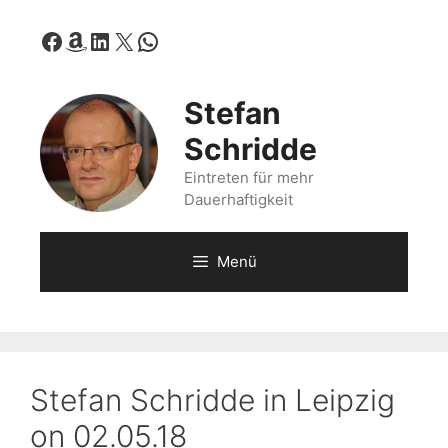
Zum
Facebook
Amazon
LinkedIn
X
WhatsApp
Inhalt
springen
Stefan
Schridde
Eintreten für mehr
Dauerhaftigkeit
Menü
Stefan Schridde in Leipzig
on 02.05.18