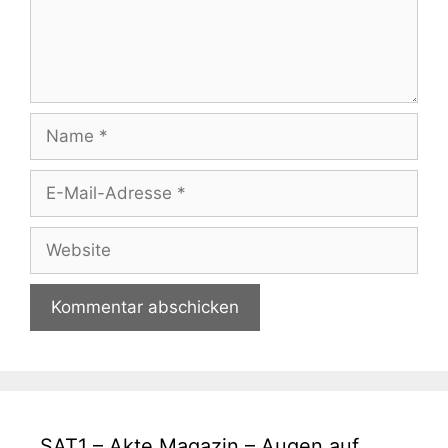
Name
E-
Mail-
Adresse
Website
SAT1 – Akte Magazin – Augen auf