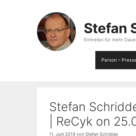
Zum
Inhalt
springen
Stefan 
Eintreten für mehr Dauer
Person – Press
Stefan Schridde
| ReCyk on 25.
11. Juni 2019
von
Stefan Schridde