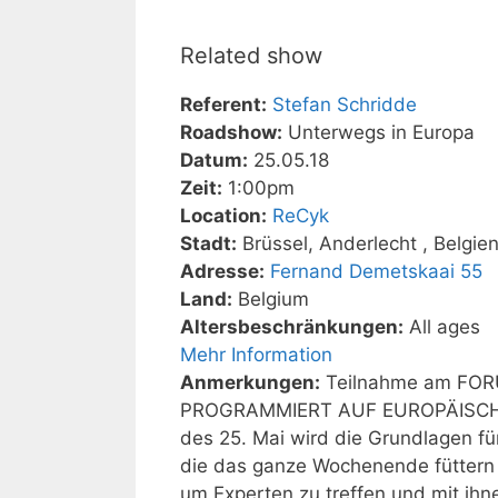
Related show
Referent:
Stefan Schridde
Roadshow:
Unterwegs in Europa
Datum:
25.05.18
Zeit:
1:00pm
Location:
ReCyk
Stadt:
Brüssel, Anderlecht , Belgie
Adresse:
Fernand Demetskaai 55
Land:
Belgium
Altersbeschränkungen:
All ages
Mehr Information
Anmerkungen:
Teilnahme am FO
PROGRAMMIERT AUF EUROPÄISCHER 
des 25. Mai wird die Grundlagen fü
die das ganze Wochenende füttern w
um Experten zu treffen und mit ihne