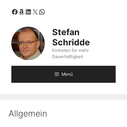
Zum
Facebook
Amazon
LinkedIn
X
WhatsApp
Inhalt
springen
Stefan
Schridde
Eintreten für mehr
Dauerhaftigkeit
Menü
Allgemein