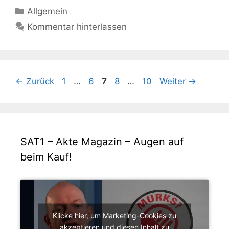
Kategorien
Allgemein
Kommentar hinterlassen
Seite
Seite
Seite
Seite
Seite
←
Zurück
1
…
6
7
8
…
10
Weiter
→
SAT1 – Akte Magazin – Augen auf
beim Kauf!
Klicke hier, um Marketing-Cookies zu
akzeptieren und diesen Inhalt zu