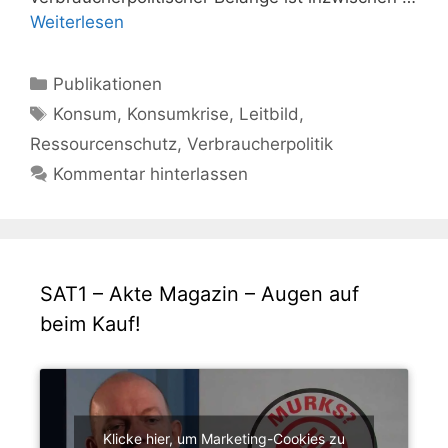
Weiterlesen
Kategorien
Publikationen
Schlagwörter
Konsum
,
Konsumkrise
,
Leitbild
,
Ressourcenschutz
,
Verbraucherpolitik
Kommentar hinterlassen
SAT1 – Akte Magazin – Augen auf
beim Kauf!
Klicke hier, um Marketing-Cookies zu