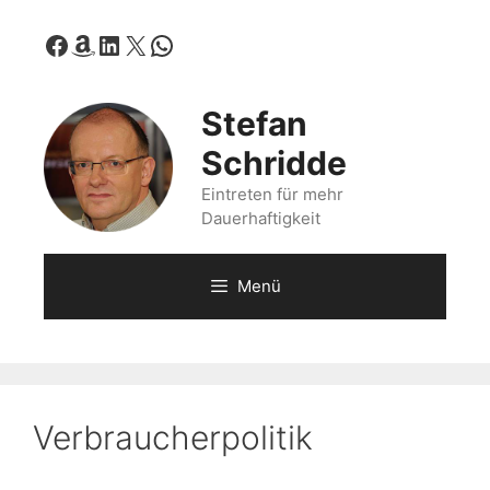
Zum
Facebook
Amazon
LinkedIn
X
WhatsApp
Inhalt
springen
Stefan
Schridde
Eintreten für mehr
Dauerhaftigkeit
Menü
Verbraucherpolitik